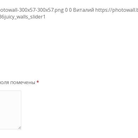
hotowall-300x57-300x57.png
0
0
Виталий
https://photowall
36
juicy_walls_slider1
поля помечены
*