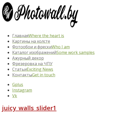
Главная
Where the heart is
Картины на холсте
Фотообои и фрески
Who I am
Каталог изображений
Some work samples
Ажурный декор
Фрезеровка на ЧПУ
Статьи
Exciting News
Контакты
Get in touch
Gplus
Instagram
Vk
juicy_walls_slider1