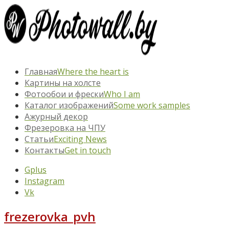
Главная
Where the heart is
Картины на холсте
Фотообои и фрески
Who I am
Каталог изображений
Some work samples
Ажурный декор
Фрезеровка на ЧПУ
Статьи
Exciting News
Контакты
Get in touch
Gplus
Instagram
Vk
frezerovka_pvh