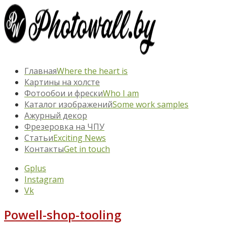
Главная
Where the heart is
Картины на холсте
Фотообои и фрески
Who I am
Каталог изображений
Some work samples
Ажурный декор
Фрезеровка на ЧПУ
Статьи
Exciting News
Контакты
Get in touch
Gplus
Instagram
Vk
Powell-shop-tooling