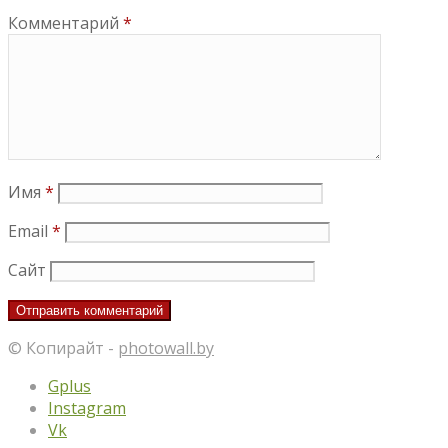
Комментарий
*
Имя
*
Email
*
Сайт
© Копирайт -
photowall.by
Gplus
Instagram
Vk