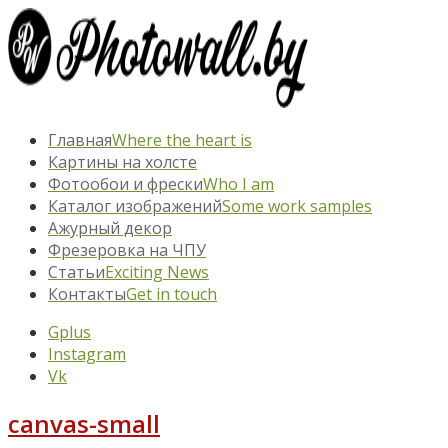
Главная
Where the heart is
Картины на холсте
Фотообои и фрески
Who I am
Каталог изображений
Some work samples
Ажурный декор
Фрезеровка на ЧПУ
Статьи
Exciting News
Контакты
Get in touch
Gplus
Instagram
Vk
canvas-small