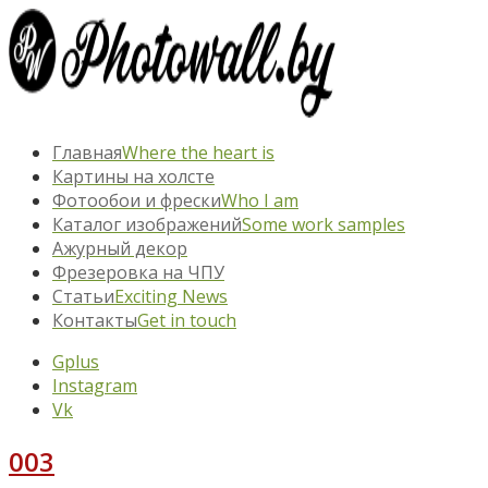
Главная
Where the heart is
Картины на холсте
Фотообои и фрески
Who I am
Каталог изображений
Some work samples
Ажурный декор
Фрезеровка на ЧПУ
Статьи
Exciting News
Контакты
Get in touch
Gplus
Instagram
Vk
003