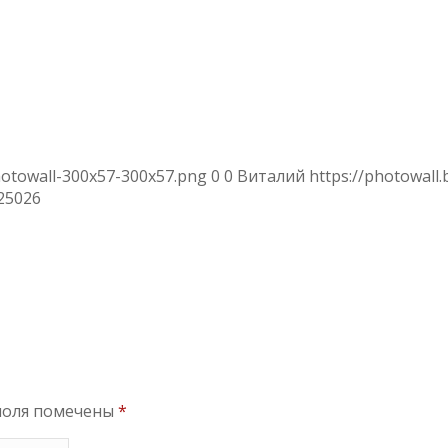
hotowall-300x57-300x57.png
0
0
Виталий
https://photowall
25
026
поля помечены
*