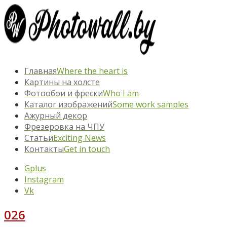
Главная
Where the heart is
Картины на холсте
Фотообои и фрески
Who I am
Каталог изображений
Some work samples
Ажурный декор
Фрезеровка на ЧПУ
Статьи
Exciting News
Контакты
Get in touch
Gplus
Instagram
Vk
026