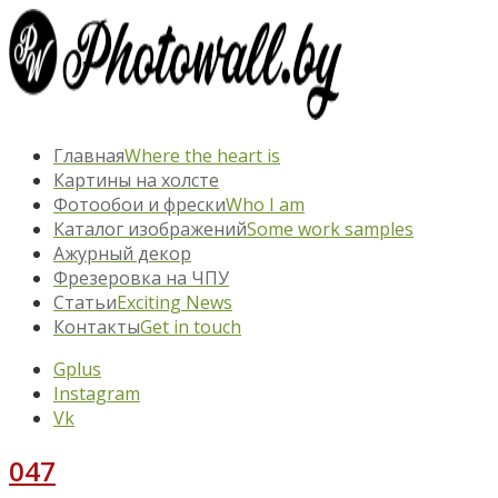
Главная
Where the heart is
Картины на холсте
Фотообои и фрески
Who I am
Каталог изображений
Some work samples
Ажурный декор
Фрезеровка на ЧПУ
Статьи
Exciting News
Контакты
Get in touch
Gplus
Instagram
Vk
047