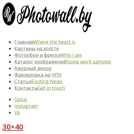
Главная
Where the heart is
Картины на холсте
Фотообои и фрески
Who I am
Каталог изображений
Some work samples
Ажурный декор
Фрезеровка на ЧПУ
Статьи
Exciting News
Контакты
Get in touch
Gplus
Instagram
Vk
30×40