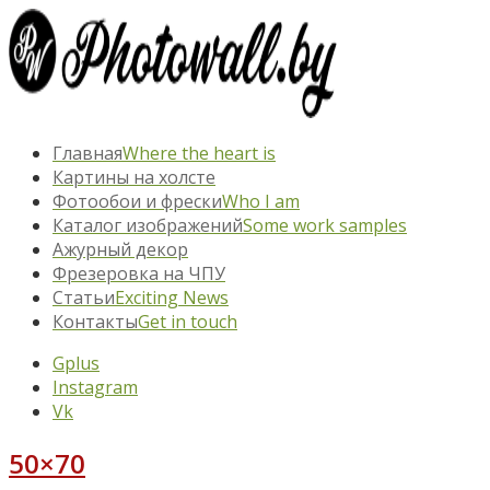
Главная
Where the heart is
Картины на холсте
Фотообои и фрески
Who I am
Каталог изображений
Some work samples
Ажурный декор
Фрезеровка на ЧПУ
Статьи
Exciting News
Контакты
Get in touch
Gplus
Instagram
Vk
50×70