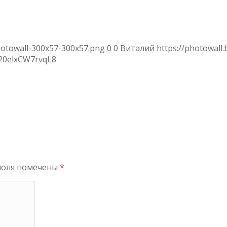
hotowall-300x57-300x57.png
0
0
Виталий
https://photowall
20
elxCW7rvqL8
поля помечены
*