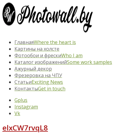
Главная
Where the heart is
Картины на холсте
Фотообои и фрески
Who I am
Каталог изображений
Some work samples
Ажурный декор
Фрезеровка на ЧПУ
Статьи
Exciting News
Контакты
Get in touch
Gplus
Instagram
Vk
elxCW7rvqL8