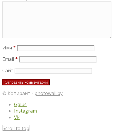
Имя
*
Email
*
Сайт
© Копирайт -
photowall.by
Gplus
Instagram
Vk
Scroll to top