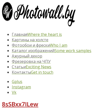
Главная
Where the heart is
Картины на холсте
Фотообои и фрески
Who I am
Каталог изображений
Some work samples
Ажурный декор
Фрезеровка на ЧПУ
Статьи
Exciting News
Контакты
Get in touch
Gplus
Instagram
Vk
8sSBxx7ILew