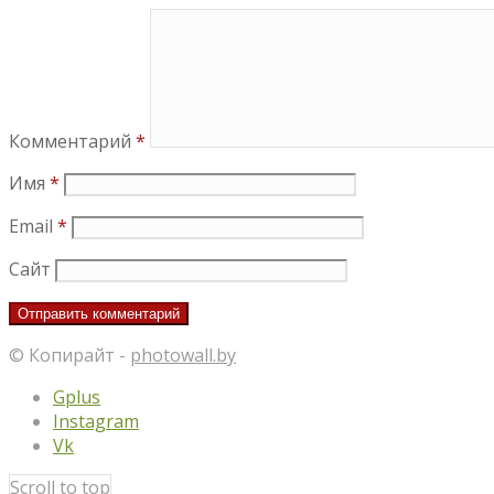
Комментарий
*
Имя
*
Email
*
Сайт
© Копирайт -
photowall.by
Gplus
Instagram
Vk
Scroll to top