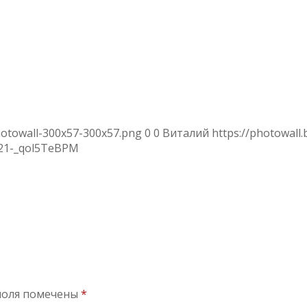
hotowall-300x57-300x57.png
0
0
Виталий
https://photowall
21
-_qol5TeBPM
поля помечены
*