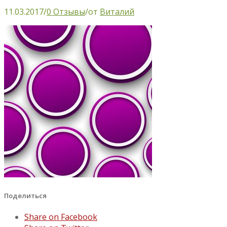
11.03.2017
/
0 Отзывы
/
от
Виталий
Поделиться
Share on Facebook