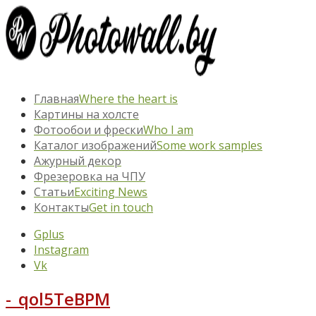
Главная
Where the heart is
Картины на холсте
Фотообои и фрески
Who I am
Каталог изображений
Some work samples
Ажурный декор
Фрезеровка на ЧПУ
Статьи
Exciting News
Контакты
Get in touch
Gplus
Instagram
Vk
-_qol5TeBPM