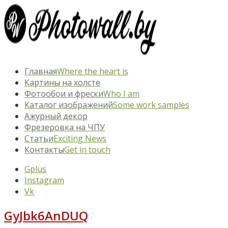
Главная
Where the heart is
Картины на холсте
Фотообои и фрески
Who I am
Каталог изображений
Some work samples
Ажурный декор
Фрезеровка на ЧПУ
Статьи
Exciting News
Контакты
Get in touch
Gplus
Instagram
Vk
GyJbk6AnDUQ