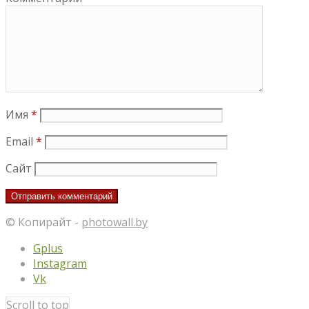
Имя
*
Email
*
Сайт
© Копирайт -
photowall.by
Gplus
Instagram
Vk
Scroll to top