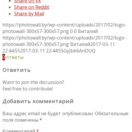
Share on Vk
Share on Reddit
Share by Mail
https://photowall.by/wp-content/uploads/2017/02/logo-
photowall-300x57-300x57.png
0
0
Виталий
https://photowall.by/wp-content/uploads/2017/02/logo-
photowall-300x57-300x57.png
Виталий
2017-03-11
22:44:55
2017-03-11 22:44:55
GyJbk6AnDUQ
0
ответы
Ответить
Want to join the discussion?
Feel free to contribute!
Добавить комментарий
Ваш адрес email не будет опубликован.
Обязательные
поля помечены
*
Комментарий
*