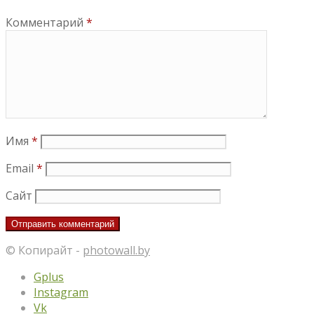
Комментарий
*
Имя
*
Email
*
Сайт
© Копирайт -
photowall.by
Gplus
Instagram
Vk