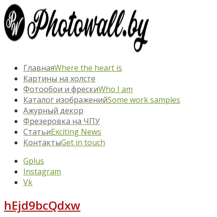
Главная
Where the heart is
Картины на холсте
Фотообои и фрески
Who I am
Каталог изображений
Some work samples
Ажурный декор
Фрезеровка на ЧПУ
Статьи
Exciting News
Контакты
Get in touch
Gplus
Instagram
Vk
hEjd9bcQdxw