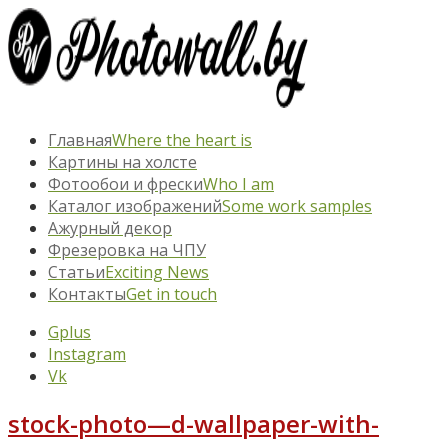
Главная
Where the heart is
Картины на холсте
Фотообои и фрески
Who I am
Каталог изображений
Some work samples
Ажурный декор
Фрезеровка на ЧПУ
Статьи
Exciting News
Контакты
Get in touch
Gplus
Instagram
Vk
stock-photo—d-wallpaper-with-