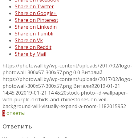
Share on Twitter
Share on Google+
Share on Pinterest
Share on Linkedin
Share on Tumblr
Share on Vk
Share on Reddit
Share by Mail
https://photowall.by/wp-content/uploads/2017/02/logo-
photowall-300x57-300x57.png
0
0
Виталий
https://photowall.by/wp-content/uploads/2017/02/logo-
photowall-300x57-300x57.png
Виталий
2019-01-21
14:45:20
2019-01-21 14:45:20
stock-photo--d-wallpaper-
with-purple-orchids-and-rhinestones-on-veil-
background-will-visually-expand-a-room-1182015952
0
ответы
Ответить