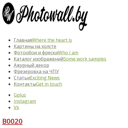
Главная
Where the heart is
Картины на холсте
Фотообои и фрески
Who I am
Каталог изображений
Some work samples
Ажурный декор
Фрезеровка на ЧПУ
Статьи
Exciting News
Контакты
Get in touch
Gplus
Instagram
Vk
B0020