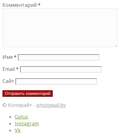
Комментарий
*
Имя
*
Email
*
Сайт
© Копирайт -
photowall.by
Gplus
Instagram
Vk