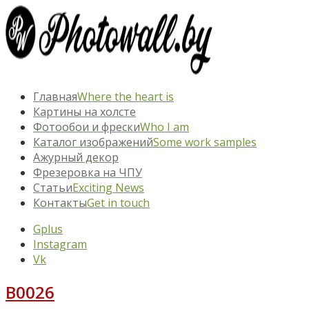
Главная
Where the heart is
Картины на холсте
Фотообои и фрески
Who I am
Каталог изображений
Some work samples
Ажурный декор
Фрезеровка на ЧПУ
Статьи
Exciting News
Контакты
Get in touch
Gplus
Instagram
Vk
B0026