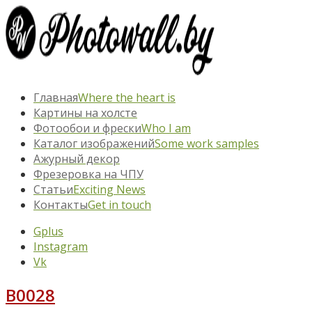
Главная
Where the heart is
Картины на холсте
Фотообои и фрески
Who I am
Каталог изображений
Some work samples
Ажурный декор
Фрезеровка на ЧПУ
Статьи
Exciting News
Контакты
Get in touch
Gplus
Instagram
Vk
B0028