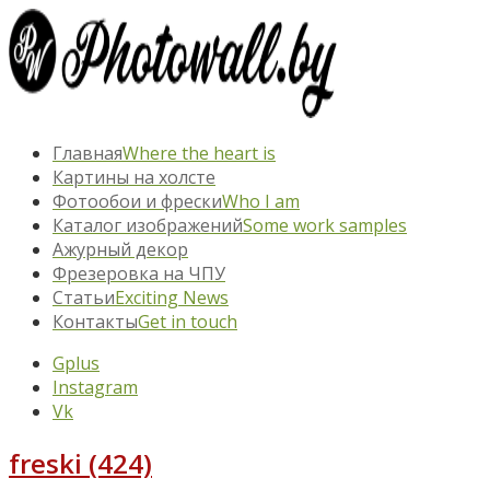
Главная
Where the heart is
Картины на холсте
Фотообои и фрески
Who I am
Каталог изображений
Some work samples
Ажурный декор
Фрезеровка на ЧПУ
Статьи
Exciting News
Контакты
Get in touch
Gplus
Instagram
Vk
freski (424)