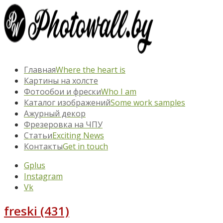
Главная
Where the heart is
Картины на холсте
Фотообои и фрески
Who I am
Каталог изображений
Some work samples
Ажурный декор
Фрезеровка на ЧПУ
Статьи
Exciting News
Контакты
Get in touch
Gplus
Instagram
Vk
freski (431)