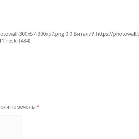
hotowall-300x57-300x57.png
0
0
Виталий
https://photowall
11
freski (434)
поля помечены
*