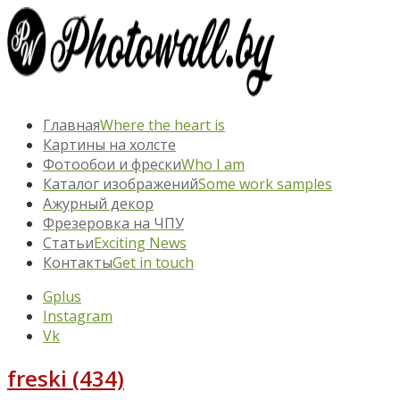
Главная
Where the heart is
Картины на холсте
Фотообои и фрески
Who I am
Каталог изображений
Some work samples
Ажурный декор
Фрезеровка на ЧПУ
Статьи
Exciting News
Контакты
Get in touch
Gplus
Instagram
Vk
freski (434)