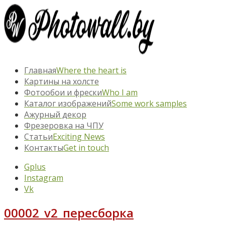
Главная
Where the heart is
Картины на холсте
Фотообои и фрески
Who I am
Каталог изображений
Some work samples
Ажурный декор
Фрезеровка на ЧПУ
Статьи
Exciting News
Контакты
Get in touch
Gplus
Instagram
Vk
00002_v2_пересборка