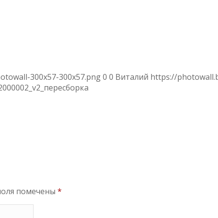
hotowall-300x57-300x57.png
0
0
Виталий
https://photowall
20
00002_v2_пересборка
поля помечены
*