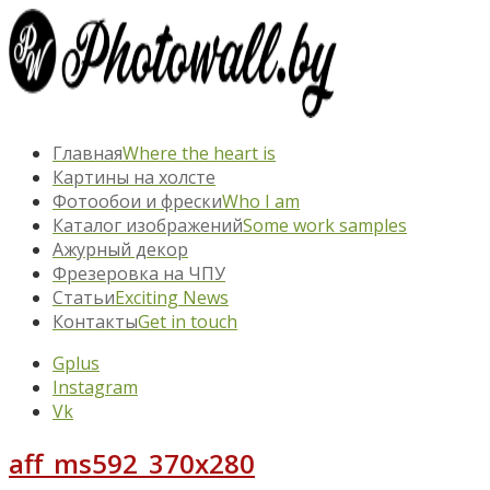
Главная
Where the heart is
Картины на холсте
Фотообои и фрески
Who I am
Каталог изображений
Some work samples
Ажурный декор
Фрезеровка на ЧПУ
Статьи
Exciting News
Контакты
Get in touch
Gplus
Instagram
Vk
aff_ms592_370х280