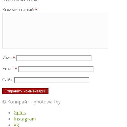
Комментарий
*
Имя
*
Email
*
Сайт
© Копирайт -
photowall.by
Gplus
Instagram
Vk