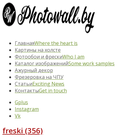
Главная
Where the heart is
Картины на холсте
Фотообои и фрески
Who I am
Каталог изображений
Some work samples
Ажурный декор
Фрезеровка на ЧПУ
Статьи
Exciting News
Контакты
Get in touch
Gplus
Instagram
Vk
freski (356)