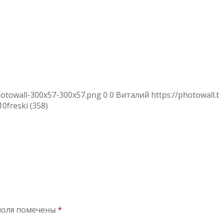
hotowall-300x57-300x57.png
0
0
Виталий
https://photowall
10
freski (358)
поля помечены
*