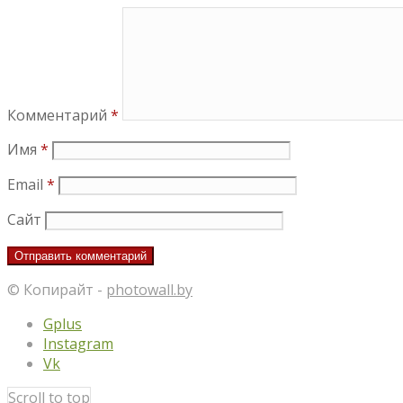
Комментарий
*
Имя
*
Email
*
Сайт
© Копирайт -
photowall.by
Gplus
Instagram
Vk
Scroll to top