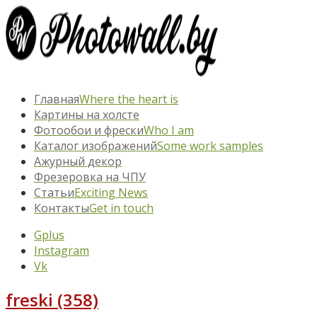
Главная
Where the heart is
Картины на холсте
Фотообои и фрески
Who I am
Каталог изображений
Some work samples
Ажурный декор
Фрезеровка на ЧПУ
Статьи
Exciting News
Контакты
Get in touch
Gplus
Instagram
Vk
freski (358)