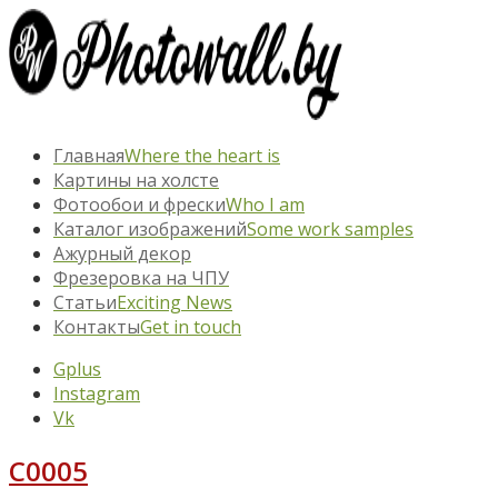
Главная
Where the heart is
Картины на холсте
Фотообои и фрески
Who I am
Каталог изображений
Some work samples
Ажурный декор
Фрезеровка на ЧПУ
Статьи
Exciting News
Контакты
Get in touch
Gplus
Instagram
Vk
C0005