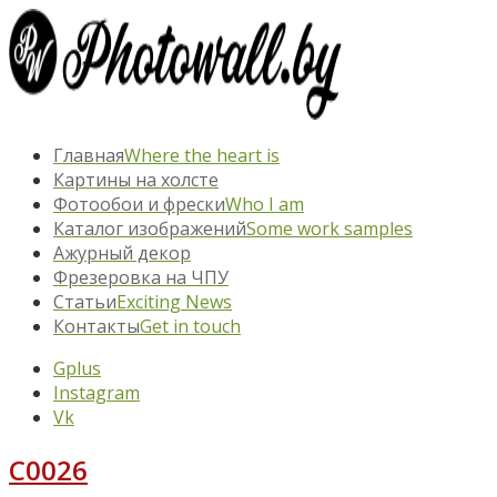
Главная
Where the heart is
Картины на холсте
Фотообои и фрески
Who I am
Каталог изображений
Some work samples
Ажурный декор
Фрезеровка на ЧПУ
Статьи
Exciting News
Контакты
Get in touch
Gplus
Instagram
Vk
C0026