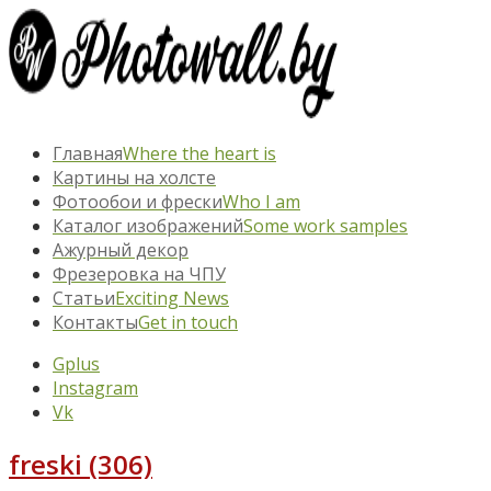
Главная
Where the heart is
Картины на холсте
Фотообои и фрески
Who I am
Каталог изображений
Some work samples
Ажурный декор
Фрезеровка на ЧПУ
Статьи
Exciting News
Контакты
Get in touch
Gplus
Instagram
Vk
freski (306)