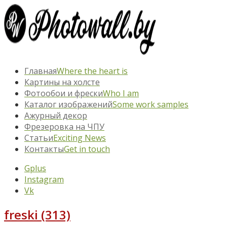
Главная
Where the heart is
Картины на холсте
Фотообои и фрески
Who I am
Каталог изображений
Some work samples
Ажурный декор
Фрезеровка на ЧПУ
Статьи
Exciting News
Контакты
Get in touch
Gplus
Instagram
Vk
freski (313)