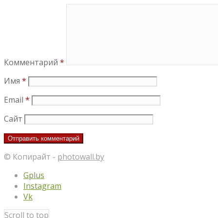
Комментарий
*
Имя
*
Email
*
Сайт
© Копирайт -
photowall.by
Gplus
Instagram
Vk
Scroll to top