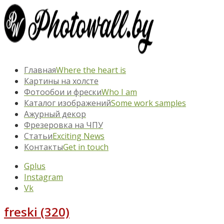
Главная
Where the heart is
Картины на холсте
Фотообои и фрески
Who I am
Каталог изображений
Some work samples
Ажурный декор
Фрезеровка на ЧПУ
Статьи
Exciting News
Контакты
Get in touch
Gplus
Instagram
Vk
freski (320)