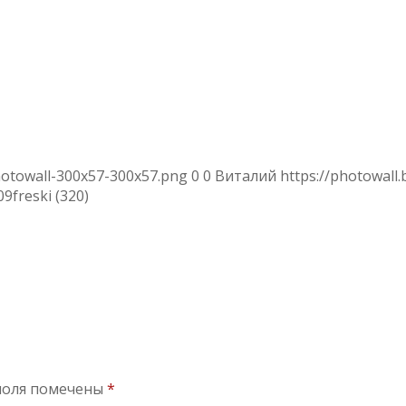
hotowall-300x57-300x57.png
0
0
Виталий
https://photowall
09
freski (320)
поля помечены
*