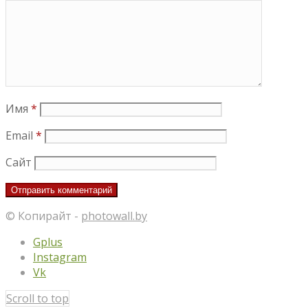
Имя
*
Email
*
Сайт
© Копирайт -
photowall.by
Gplus
Instagram
Vk
Scroll to top