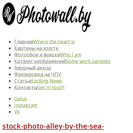
Главная
Where the heart is
Картины на холсте
Фотообои и фрески
Who I am
Каталог изображений
Some work samples
Ажурный декор
Фрезеровка на ЧПУ
Статьи
Exciting News
Контакты
Get in touch
Gplus
Instagram
Vk
stock-photo-alley-by-the-sea-