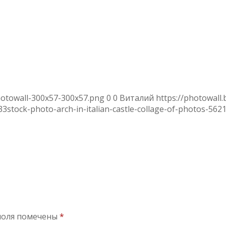
hotowall-300x57-300x57.png
0
0
Виталий
https://photowall
33
stock-photo-arch-in-italian-castle-collage-of-photos-562
поля помечены
*