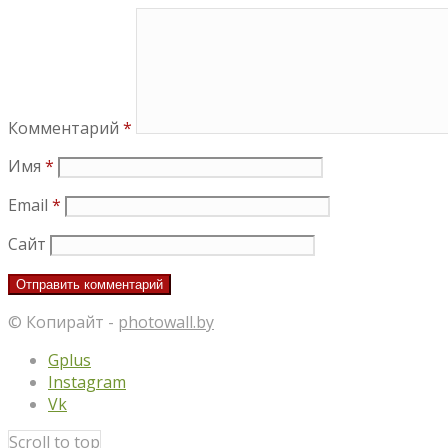
Комментарий
*
Имя
*
Email
*
Сайт
© Копирайт -
photowall.by
Gplus
Instagram
Vk
Scroll to top