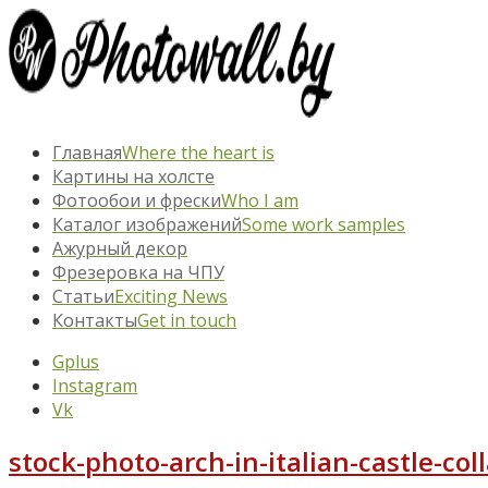
Главная
Where the heart is
Картины на холсте
Фотообои и фрески
Who I am
Каталог изображений
Some work samples
Ажурный декор
Фрезеровка на ЧПУ
Статьи
Exciting News
Контакты
Get in touch
Gplus
Instagram
Vk
stock-photo-arch-in-italian-castle-co