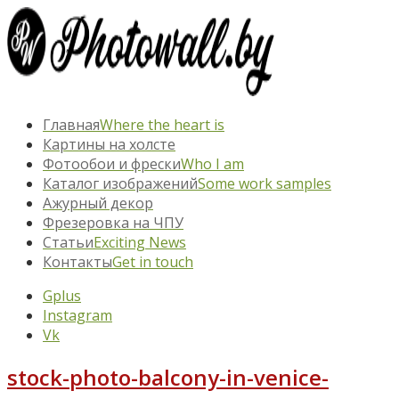
Главная
Where the heart is
Картины на холсте
Фотообои и фрески
Who I am
Каталог изображений
Some work samples
Ажурный декор
Фрезеровка на ЧПУ
Статьи
Exciting News
Контакты
Get in touch
Gplus
Instagram
Vk
stock-photo-balcony-in-venice-