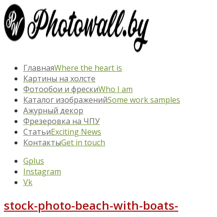
Главная
Where the heart is
Картины на холсте
Фотообои и фрески
Who I am
Каталог изображений
Some work samples
Ажурный декор
Фрезеровка на ЧПУ
Статьи
Exciting News
Контакты
Get in touch
Gplus
Instagram
Vk
stock-photo-beach-with-boats-