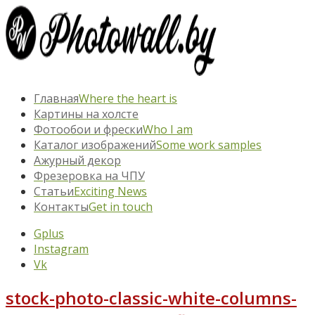
Главная
Where the heart is
Картины на холсте
Фотообои и фрески
Who I am
Каталог изображений
Some work samples
Ажурный декор
Фрезеровка на ЧПУ
Статьи
Exciting News
Контакты
Get in touch
Gplus
Instagram
Vk
stock-photo-classic-white-columns-