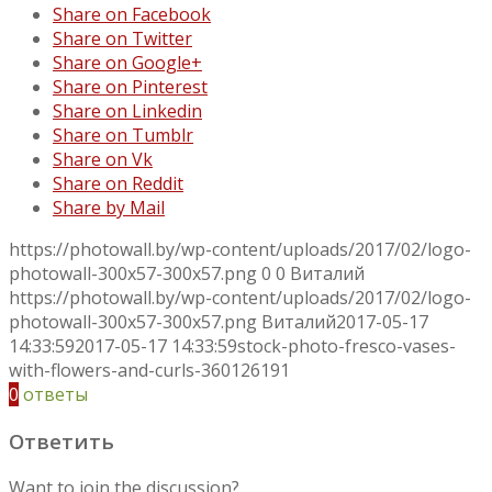
Share on Facebook
Share on Twitter
Share on Google+
Share on Pinterest
Share on Linkedin
Share on Tumblr
Share on Vk
Share on Reddit
Share by Mail
https://photowall.by/wp-content/uploads/2017/02/logo-
photowall-300x57-300x57.png
0
0
Виталий
https://photowall.by/wp-content/uploads/2017/02/logo-
photowall-300x57-300x57.png
Виталий
2017-05-17
14:33:59
2017-05-17 14:33:59
stock-photo-fresco-vases-
with-flowers-and-curls-360126191
0
ответы
Ответить
Want to join the discussion?