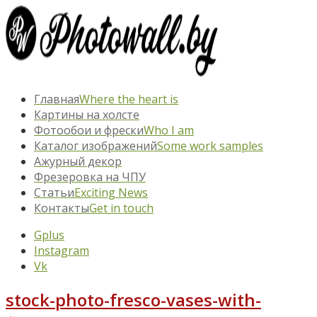
Главная
Where the heart is
Картины на холсте
Фотообои и фрески
Who I am
Каталог изображений
Some work samples
Ажурный декор
Фрезеровка на ЧПУ
Статьи
Exciting News
Контакты
Get in touch
Gplus
Instagram
Vk
stock-photo-fresco-vases-with-