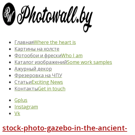
Главная
Where the heart is
Картины на холсте
Фотообои и фрески
Who I am
Каталог изображений
Some work samples
Ажурный декор
Фрезеровка на ЧПУ
Статьи
Exciting News
Контакты
Get in touch
Gplus
Instagram
Vk
stock-photo-gazebo-in-the-ancient-