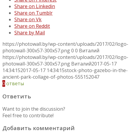
Share on Linkedin
Share on Tumblr
Share on Vk
Share on Reddit
Share by Mail
https://photowall.by/wp-content/uploads/2017/02/logo-
photowall-300x57-300x57.png
0
0
Виталий
https://photowall.by/wp-content/uploads/2017/02/logo-
photowall-300x57-300x57.png
Виталий
2017-05-17
14:34:15
2017-05-17 14:34:15
stock-photo-gazebo-in-the-
ancient-park-collage-of-photos-555152047
0
ответы
Ответить
Want to join the discussion?
Feel free to contribute!
Добавить комментарий