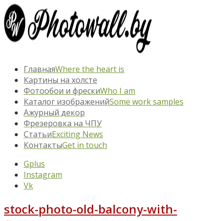
Главная
Where the heart is
Картины на холсте
Фотообои и фрески
Who I am
Каталог изображений
Some work samples
Ажурный декор
Фрезеровка на ЧПУ
Статьи
Exciting News
Контакты
Get in touch
Gplus
Instagram
Vk
stock-photo-old-balcony-with-