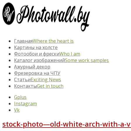
Главная
Where the heart is
Картины на холсте
Фотообои и фрески
Who I am
Каталог изображений
Some work samples
Ажурный декор
Фрезеровка на ЧПУ
Статьи
Exciting News
Контакты
Get in touch
Gplus
Instagram
Vk
stock-photo—old-white-arch-with-a-v