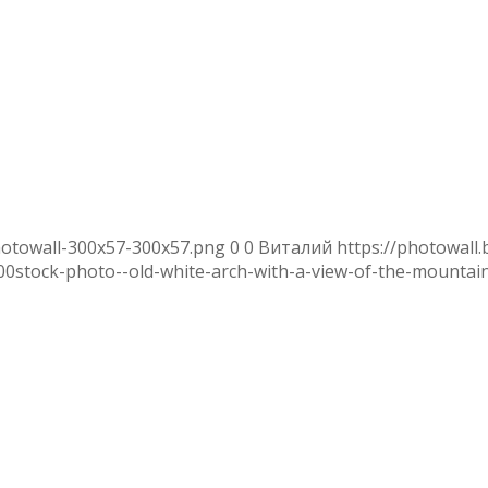
hotowall-300x57-300x57.png
0
0
Виталий
https://photowall
00
stock-photo--old-white-arch-with-a-view-of-the-mountai