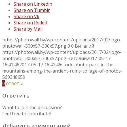
Share on Linkedin
Share on Tumblr
Share on Vk
Share on Reddit
Share by Mail
https://photowall.by/wp-content/uploads/2017/02/logo-
photowall-300x57-300x57.png
0
0
Виталий
https://photowall.by/wp-content/uploads/2017/02/logo-
photowall-300x57-300x57.png
Виталий
2017-05-17
16:41:46
2017-05-17 16:41:46
stock-photo-park-in-the-
mountains-among-the-ancient-ruins-collage-of-photos-
560348659
0
ответы
Ответить
Want to join the discussion?
Feel free to contribute!
Добавить комментарий