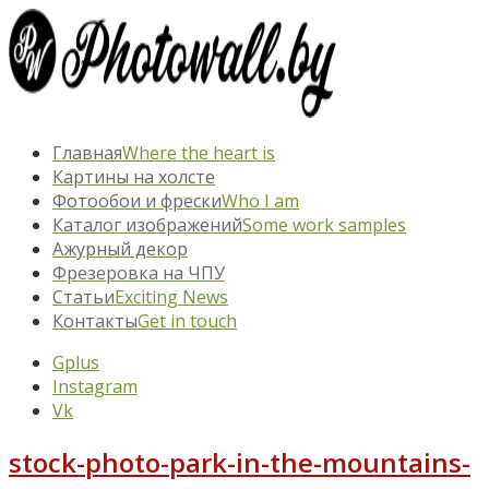
Главная
Where the heart is
Картины на холсте
Фотообои и фрески
Who I am
Каталог изображений
Some work samples
Ажурный декор
Фрезеровка на ЧПУ
Статьи
Exciting News
Контакты
Get in touch
Gplus
Instagram
Vk
stock-photo-park-in-the-mountains-