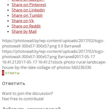
Share on Pinterest
Share on Linkedin
Share on Tumblr
Share on Vk
Share on Reddit
Share by Mail
https://photowall.by/wp-content/uploads/2017/02/logo-
photowall-300x57-300x57.png
0
0
Виталий
https://photowall.by/wp-content/uploads/2017/02/logo-
photowall-300x57-300x57.png
Виталий
2017-05-17
16:41:21
2017-05-17 16:41:21
stock-photo-rural-landscape-
house-by-the-lake-collage-of-photos-560236330
0
ответы
Ответить
Want to join the discussion?
Feel free to contribute!
Добавить комментарий