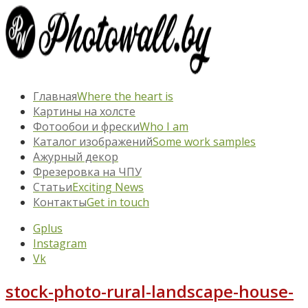
Главная
Where the heart is
Картины на холсте
Фотообои и фрески
Who I am
Каталог изображений
Some work samples
Ажурный декор
Фрезеровка на ЧПУ
Статьи
Exciting News
Контакты
Get in touch
Gplus
Instagram
Vk
stock-photo-rural-landscape-house-