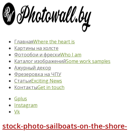
Главная
Where the heart is
Картины на холсте
Фотообои и фрески
Who I am
Каталог изображений
Some work samples
Ажурный декор
Фрезеровка на ЧПУ
Статьи
Exciting News
Контакты
Get in touch
Gplus
Instagram
Vk
stock-photo-sailboats-on-the-shore-