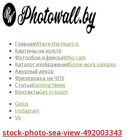
Главная
Where the heart is
Картины на холсте
Фотообои и фрески
Who I am
Каталог изображений
Some work samples
Ажурный декор
Фрезеровка на ЧПУ
Статьи
Exciting News
Контакты
Get in touch
Gplus
Instagram
Vk
stock-photo-sea-view-492003343