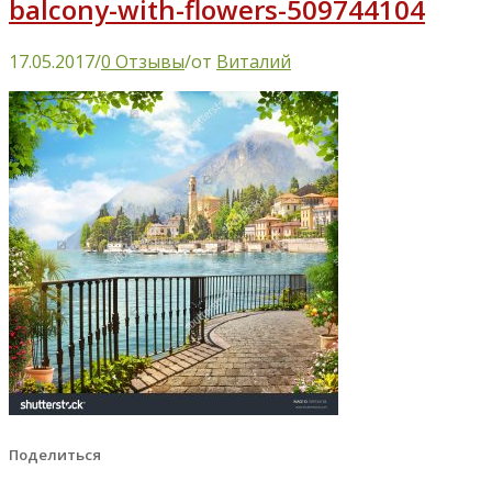
balcony-with-flowers-509744104
17.05.2017
/
0 Отзывы
/
от
Виталий
Поделиться