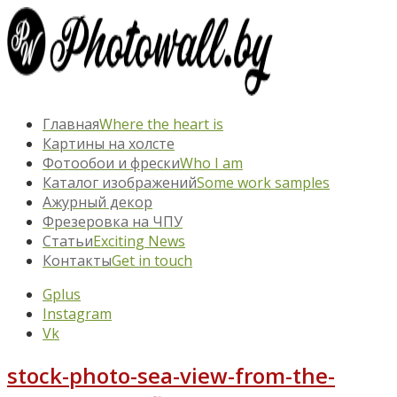
Главная
Where the heart is
Картины на холсте
Фотообои и фрески
Who I am
Каталог изображений
Some work samples
Ажурный декор
Фрезеровка на ЧПУ
Статьи
Exciting News
Контакты
Get in touch
Gplus
Instagram
Vk
stock-photo-sea-view-from-the-