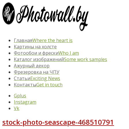
Главная
Where the heart is
Картины на холсте
Фотообои и фрески
Who I am
Каталог изображений
Some work samples
Ажурный декор
Фрезеровка на ЧПУ
Статьи
Exciting News
Контакты
Get in touch
Gplus
Instagram
Vk
stock-photo-seascape-468510791