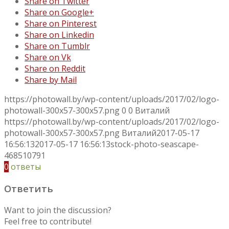
Share on Twitter
Share on Google+
Share on Pinterest
Share on Linkedin
Share on Tumblr
Share on Vk
Share on Reddit
Share by Mail
https://photowall.by/wp-content/uploads/2017/02/logo-
photowall-300x57-300x57.png
0
0
Виталий
https://photowall.by/wp-content/uploads/2017/02/logo-
photowall-300x57-300x57.png
Виталий
2017-05-17
16:56:13
2017-05-17 16:56:13
stock-photo-seascape-
468510791
0
ответы
Ответить
Want to join the discussion?
Feel free to contribute!