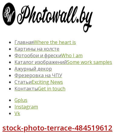
Главная
Where the heart is
Картины на холсте
Фотообои и фрески
Who I am
Каталог изображений
Some work samples
Ажурный декор
Фрезеровка на ЧПУ
Статьи
Exciting News
Контакты
Get in touch
Gplus
Instagram
Vk
stock-photo-terrace-484519612