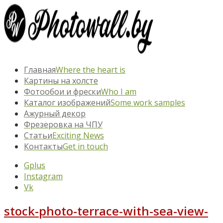
Главная
Where the heart is
Картины на холсте
Фотообои и фрески
Who I am
Каталог изображений
Some work samples
Ажурный декор
Фрезеровка на ЧПУ
Статьи
Exciting News
Контакты
Get in touch
Gplus
Instagram
Vk
stock-photo-terrace-with-sea-view-