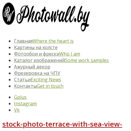
Главная
Where the heart is
Картины на холсте
Фотообои и фрески
Who I am
Каталог изображений
Some work samples
Ажурный декор
Фрезеровка на ЧПУ
Статьи
Exciting News
Контакты
Get in touch
Gplus
Instagram
Vk
stock-photo-terrace-with-sea-view-