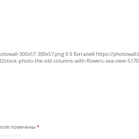
hotowall-300x57-300x57.png
0
0
Виталий
https://photowall
32
stock-photo-the-old-columns-with-flowers-sea-view-517
поля помечены
*