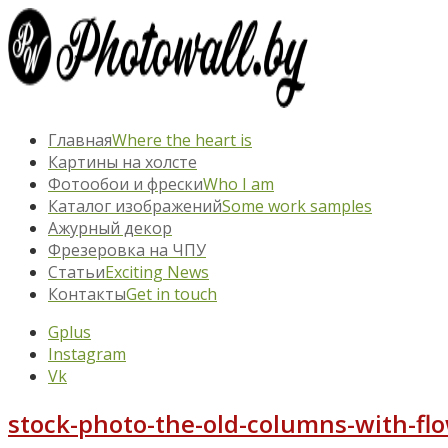
Главная
Where the heart is
Картины на холсте
Фотообои и фрески
Who I am
Каталог изображений
Some work samples
Ажурный декор
Фрезеровка на ЧПУ
Статьи
Exciting News
Контакты
Get in touch
Gplus
Instagram
Vk
stock-photo-the-old-columns-with-fl